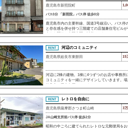
鹿児島市新照院町
1,
バス0分 「新照院」バス停 徒歩0分
鹿児島市内の主要幹線、国道3号線沿い。バス停
と存在感を併せ持つ三階建ての店舗兼住宅ビルが
大きな間口と土間空間。以前は、た
河辺のコミュニティ
鹿児島県姶良市東餅田
15
河辺に2棟の建物。1棟に4つずつのお店や事務
コミュニティを一緒にデザインしていきます。場
姶良市。県内各所へのアクセスの
レトロを自由に
鹿児島県薩摩郡さつま町山崎
3万
JA山崎支所前バス停 徒歩2分
昭和の中ごろに建てられたレトロな元郵便局をお