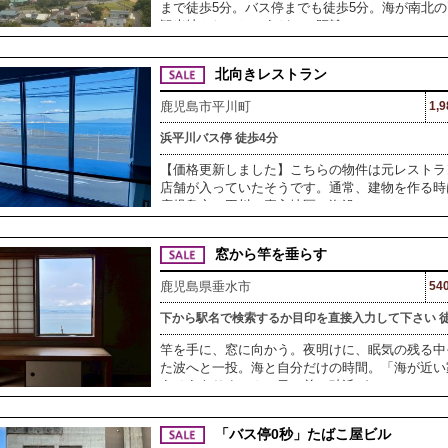
まで徒歩5分。バス停までも徒歩5分。海が南北
観光地としてちょうどいい距離
北向きレストラン
鹿児島市平川町
1,
浜平川バス停 徒歩4分
【価格更新しました】こちらの物件は元レストラ
店舗が入っていたそうです。通常、建物を作る時
鹿児島市の平川・喜入地区の海沿
窓から竿を垂らす
鹿児島県垂水市
54
下から駅名で検索するか目印を直接入力して下さい 徒
竿を手に、窓に向かう。夜明けに、眠気の残る中
た波へと一投。海と自分だけの時間。「海が近い
うそうありません。目の前に砂浜が
「バス停0秒」たばこ屋ビル