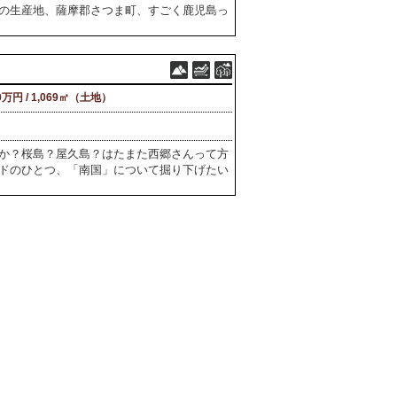
の生産地、薩摩郡さつま町、すごく鹿児島っ
0万円 / 1,069㎡（土地）
か？桜島？屋久島？はたまた西郷さんって方
ドのひとつ、「南国」について掘り下げたい