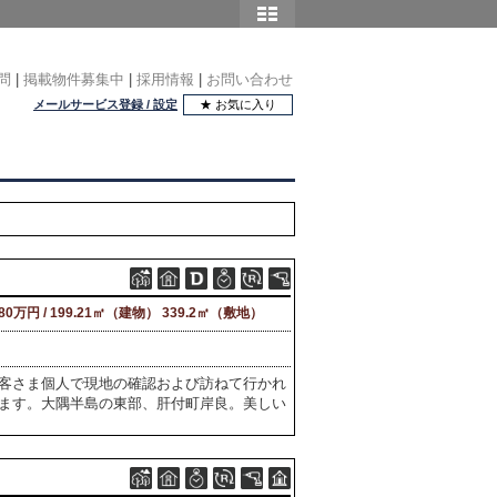
問
|
掲載物件募集中
|
採用情報
|
お問い合わせ
メールサービス登録 / 設定
★ お気に入り
880万円 / 199.21㎡（建物） 339.2㎡（敷地）
客さま個人で現地の確認および訪ねて行かれ
ます。大隅半島の東部、肝付町岸良。美しい