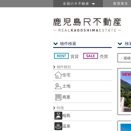
全国のＲ不動産
密買東京
物件検索
検
賃貸
売買
・面積
物件種別
住宅
土地
商業
特徴
桜島
温泉