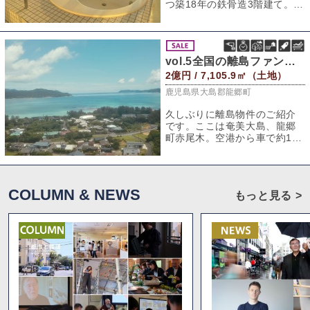
つ築18年の鉄骨造3階建て。霧
島神宮や高千穂牧場の近くの
温泉別荘
vol.5全国の離島ファンへ捧ぐ、憧れの島物件
2億円 / 7,105.9㎡（土地）
鹿児島県大島郡龍郷町
久しぶりに離島物件のご紹介
です。ここは奄美大島、龍郷
町赤尾木。空港から車で約15
分。海まで徒歩5分。バス停ま
でも徒歩5分
COLUMN & NEWS
もっと見る >