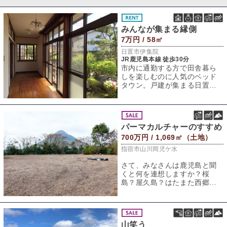
みんなが集まる縁側
7万円 / 58㎡
日置市伊集院
JR鹿児島本線 徒歩30分
市内に通勤する方で田舎暮ら
しを楽しむのに人気のベッド
タウン。戸建が集まる日置市
妙円寺団地から今回は戸建の
賃貸をご紹介。鹿
パーマカルチャーのすすめ
700万円 / 1,069㎡（土地）
指宿市山川岡児ケ水
さて、みなさんは鹿児島と聞
くと何を連想しますか？桜
島？屋久島？はたまた西郷さ
んって方もいると思います。
今回は鹿児島の中の
山笑う