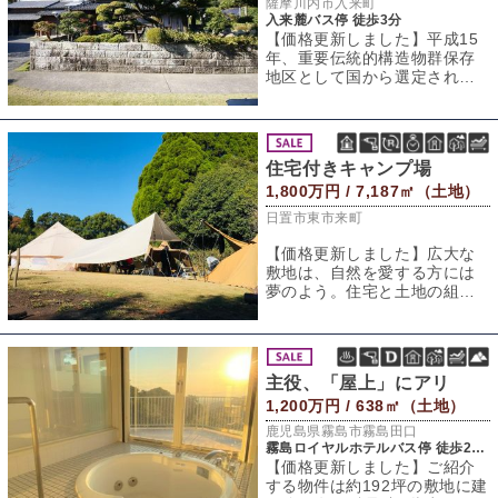
薩摩川内市入来町
入来麓バス停 徒歩3分
【価格更新しました】平成15
年、重要伝統的構造物群保存
地区として国から選定された
武家町、入来町「麓地区」。
石垣と生垣で区
住宅付きキャンプ場
1,800万円 / 7,187㎡（土地）
日置市東市来町
【価格更新しました】広大な
敷地は、自然を愛する方には
夢のよう。住宅と土地の組み
合わせはよくありますが、キ
ャンプ場に住宅が
主役、「屋上」にアリ
1,200万円 / 638㎡（土地）
鹿児島県霧島市霧島田口
霧島ロイヤルホテルバス停 徒歩25分
【価格更新しました】ご紹介
する物件は約192坪の敷地に建