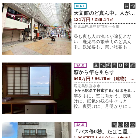
天文館のど真ん中。人が交わる交差点。
121万円 / 288.14㎡
鹿児島県鹿児島市東千石町
昼も夜も人の流れが途切れな
い、鹿児島の繁華街のど真ん
中。観光客も、買い物客も、
仕事帰りの人も──。昼も夜
も、あらゆる人が
窓から竿を垂らす
540万円 / 96.79㎡（建物） 281.33㎡（敷地）
鹿児島県垂水市
下から駅名で検索するか目印を直接入力して下さい 徒歩1分
竿を手に、窓に向かう。夜明
けに、眠気の残る中そっと一
投。夜更けに、月明かりに照
らされた波へと一投。海と自
分だけの時間。「
「バス停0秒」たばこ屋ビル