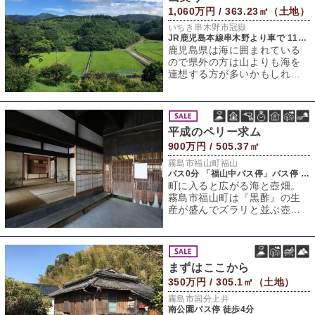
1,060万円 / 363.23㎡（土地）
いちき串木野市冠嶽
JR鹿児島本線串木野より車で 11㎞（車約21分）
鹿児島県は海に囲まれている
ので県外の方は山よりも海を
連想する方が多いかもしれま
せん、でも実は海に負けない
くらい山林も豊か
平成のペリー求ム
900万円 / 505.37㎡
霧島市福山町福山
バス0分 「福山中バス停」バス停 徒歩2分
町に入ると広がる海と壺畑。
霧島市福山町は『黒酢』の生
産が盛んでズラリと並ぶ壺を
至るところで目にすることが
できます。なんで
まずはここから
350万円 / 305.1㎡（土地）
霧島市国分上井
南公園バス停 徒歩4分