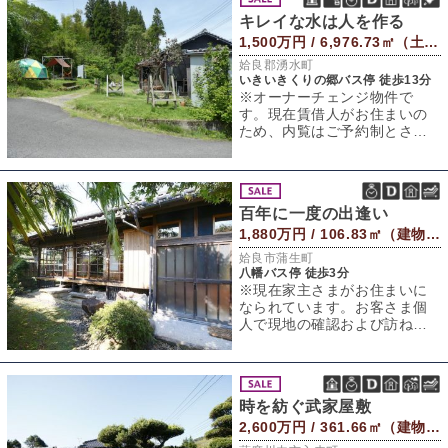
キレイな水は人を作る
1,500万円 / 6,976.73㎡（土地）
姶良郡湧水町
いきいきくりの郷バス停 徒歩13分
※オーナーチェンジ物件で
す。現在賃借人がお住まいの
ため、内覧はご予約制とさせ
ていただきます。みなさんは
「水からの伝言」を
百年に一度の出逢い
1,880万円 / 106.83㎡（建物） 631.7㎡（敷地）
姶良市蒲生町
八幡バス停 徒歩3分
※現在家主さまがお住まいに
なられています。お客さま個
人で現地の確認および訪ねて
行かれる行為はご遠慮いただ
きますようお願い
時を紡ぐ武家屋敷
2,600万円 / 361.66㎡（建物） 1,261㎡（敷地）