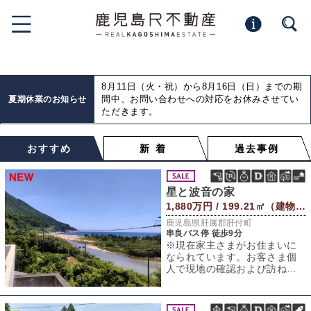
8月11日（火・祝）から8月16日（日）までの期
間中、お問い合わせへの対応をお休みさせてい
夏期休業のお知らせ
ただきます。
おすすめ
新 着
過去事例
星と波音の家
1,880万円 / 199.21㎡（建物） 339.2㎡（敷地）
鹿児島県肝属郡肝付町
串良バス停 徒歩9分
※現在家主さまがお住まいに
なられています。お客さま個
人で現地の確認および訪ねて
行かれる行為はご遠慮いただ
きますようお願い