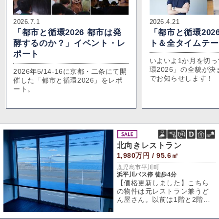
2026.7.1
2026.4.21
「都市と循環2026 都市は発
「都市と循環202
酵するのか？」イベント・レ
ト＆全タイムテー
ポート
いよいよ1か月を切っ
環2026」の全貌が
2026年5/14-16に京都・二条にて開
でお知らせします！
催した「都市と循環2026」をレポ
ート。
北向きレストラン
1,980万円 / 95.6㎡
鹿児島市平川町
浜平川バス停 徒歩4分
【価格更新しました】こちら
の物件は元レストラン兼うど
ん屋さん。以前は1階と2階に
別々の店舗が入っていたそう
です。通常、建