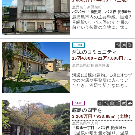
1,080万円 / 44.93㎡（土地）
鹿児島市新照院町
バス0分 「新照院」バス停 徒歩0分
鹿児島市内の主要幹線、国道3
号線沿い。バス停のすぐ目の
前という抜群の立地に、懐か
しさと存在感を併せ持つ三階
建ての店舗兼住
河辺のコミュニティ
15万4,000～21万7,800円 / 61.04～81.77㎡
鹿児島県姶良市東餅田
河辺に2棟の建物。1棟に4つず
つのお店や事務所に入ってい
ただき、河辺で新たなにぎわ
いとコミュニティを一緒にデ
ザインしてい
霧島の四季を
3,200万円 / 933.68㎡（土地）
鹿児島県隼人町
「松永一丁目」バス停 徒歩16分
【温泉の噴出量が減り、温泉