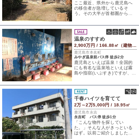
ここ最近、県外から鹿児島へ
の移住者が急増しているそ
う。その大半が首都圏からら
しい。田舎で静かに暮らした
いと都会を離れる人
温泉のすすめ
2,900万円 / 166.88㎡（建物） 2,998.69㎡（敷地）
鹿児島市本名町
みやぎ温泉前バス停 徒歩2分
鹿児島といえば温泉！全国的
にも有名な温泉地といえば霧
島や指宿(いぶすき)ですが、県
内の至る場所にある公衆浴場
もそのほとん
千春ハイツを育てて
2万～2万5,000円 / 18.95㎡
鹿児島市永吉
永吉町 バス停 徒歩1分
「こんな物件を探してい
た。」そんな人がきっといる
はず。以前ご紹介しました永
吉町の物件が再登場です。 外