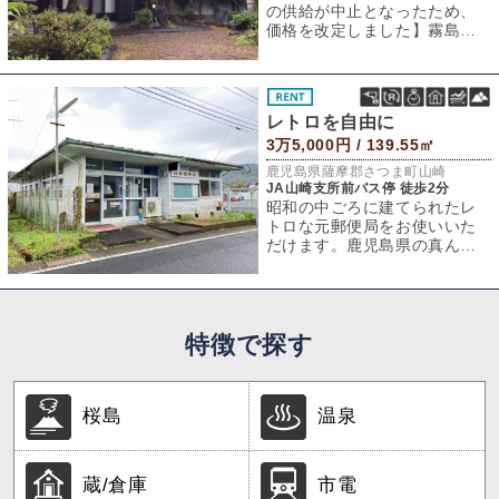
の供給が中止となったため、
価格を改定しました】霧島市
隼人町に、元民宿の物件が登
場。現在は、住宅
レトロを自由に
3万5,000円 / 139.55㎡
鹿児島県薩摩郡さつま町山崎
JA山崎支所前バス停 徒歩2分
昭和の中ごろに建てられたレ
トロな元郵便局をお使いいた
だけます。鹿児島県の真ん中
より少し北にある、海のない
内陸地。全国でも
特徴で探す
桜島
温泉
蔵/倉庫
市電