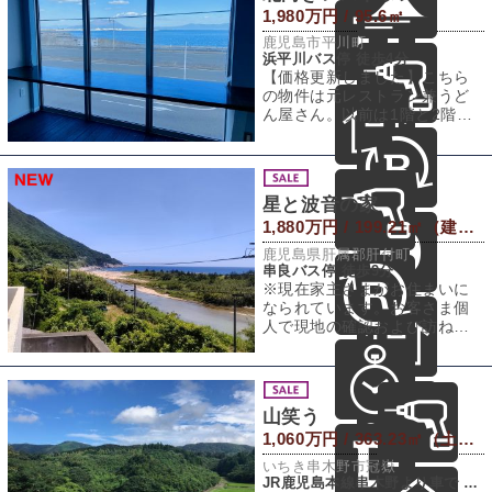
1,980万円 / 95.6㎡
鹿児島市平川町
浜平川バス停 徒歩4分
【価格更新しました】こちら
の物件は元レストラン兼うど
ん屋さん。以前は1階と2階に
別々の店舗が入っていたそう
です。通常、建
星と波音の家
1,880万円 / 199.21㎡（建物） 339.2㎡（敷地）
鹿児島県肝属郡肝付町
串良バス停 徒歩9分
※現在家主さまがお住まいに
なられています。お客さま個
人で現地の確認および訪ねて
行かれる行為はご遠慮いただ
きますようお願い
山笑う
1,060万円 / 363.23㎡（土地）
いちき串木野市冠嶽
JR鹿児島本線串木野より車で 11㎞（車約21分）