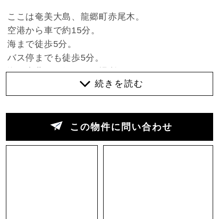
ここは奄美大島、龍郷町赤尾木。
空港から車で約15分。
海まで徒歩5分。
バス停までも徒歩5分。
海が南北の両側にある場所。
便利すぎず、不便すぎず。
観光地としてちょうどいい距離感にある場所で
す。
この物件に問い合わせ
敷地は2155坪。
海洋ブロックの置き場だった土地は、
その用途らしく、どっしりとした地盤と広さがあ
ります。