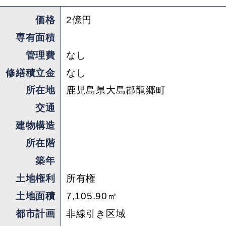
退去前提で土地をまっさらにしたい場合はご相談
ください。
価格
2億円
専有面積
店舗をそのままに、周囲にコテージを建てるのも
管理費
なし
良し。
修繕積立金
なし
反対に店舗をなくし、
海に囲まれたホテルを一棟まるごと計画するのも
所在地
鹿児島県大島郡龍郷町
良さそうです。
交通
建物構造
所在階
周りは農地なのでとても静かで穏やかな環境。
レジャーと観光の空気が濃く、
築年
旅人が求める非日常がそのまま存在しています。
土地権利
所有権
土地面積
7,105.90㎡
周辺には、行き先に迷うほどの寄り道が出来る場
都市計画
非線引き区域
所。