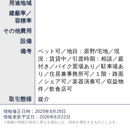
用途地域
すぐ近くには、
建蔽率／
全国から人が集まる「倉崎海岸」。
容積率
透明度が高く、シュノーケルやSUPが楽しめる人
その他費用
気スポットです。
設備
少し車を走らせれば、
備考
ペット可／地目：原野/宅地／現
況：賃貸中／引渡時期：相談／庭
「黒潮の森マングローブパーク」でカヌー体験、
付き／バイク置場あり／駐車場あ
「大島紬村」で伝統工芸に触れ、
り／住居兼事務所可／１階・路面
「田中一村記念美術館」で芸術作品の鑑賞、
／シェア可／楽器演奏可／収益物
海や森、文化も揃っています。
件／飲食店可
取引態様
媒介
龍郷町は、
情報修正日時：2025年8月29日
奄美大島のなかでも観光と暮らしのバランスが良
情報更新予定日：2026年8月22日
※掲載の情報が現状と異なる場合には、現状を優先するものとします。
く、