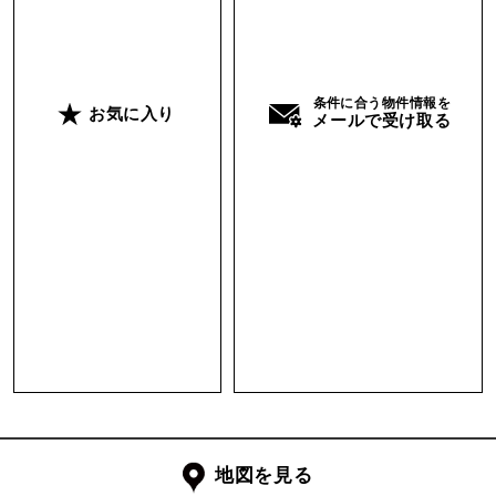
高台にあり、北側には東シナ海。
そして、少し高さのある建物を建てると、
南側の太平洋まで見渡せます。
条件に合う物件情報を
お気に入り
メールで受け取る
敷地が広く段差はありますが、
その段差こそ、風景を分け、建物をレイヤーにで
きる余白。
眺望・動線・宿泊者の棲み分け。
アイデア次第で使い方は自由です。
水道、電気はすでに引き込み済み。
最低限の準備は整っています。
現在は敷地内にコンテナがあり、飲食店として賃
貸中。
営業継続も可。
地図を見る