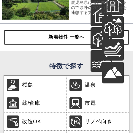
鹿児島県は海に囲まれている
ので県外の方は山よりも海を
連想する方が多いかもしれま
せん、でも実は海に負けない
くらい山林も豊か
新着物件 一覧へ
特徴で探す
桜島
温泉
蔵/倉庫
市電
改造OK
リノベ向き