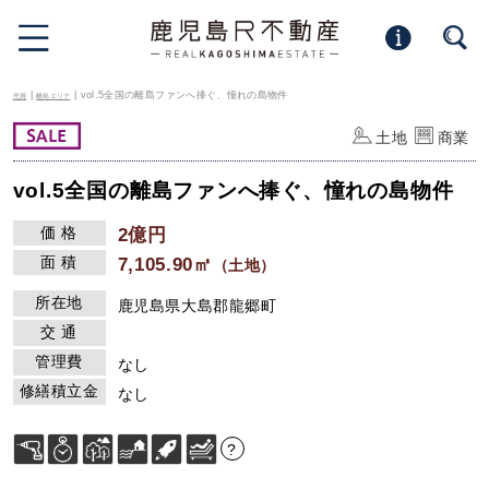
|
| vol.5全国の離島ファンへ捧ぐ、憧れの島物件
売買
離島エリア
土地
商業
vol.5全国の離島ファンへ捧ぐ、憧れの島物件
価 格
2億円
面 積
7,105.90㎡
（土地）
所在地
鹿児島県大島郡龍郷町
交 通
管理費
なし
修繕積立金
なし
?