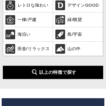
レトロな味わい
デザインGOOD
一棟/戸建
緑/眺望
海沿い
島/宇宙
田舎/リラックス
山の中
以上の特徴で探す