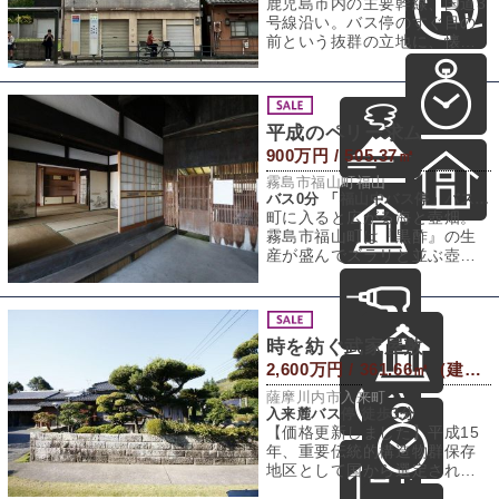
鹿児島市内の主要幹線、国道3
号線沿い。バス停のすぐ目の
前という抜群の立地に、懐か
しさと存在感を併せ持つ三階
建ての店舗兼住
平成のペリー求ム
900万円 / 505.37㎡
霧島市福山町福山
バス0分 「福山中バス停」バス停 徒歩2分
町に入ると広がる海と壺畑。
霧島市福山町は『黒酢』の生
産が盛んでズラリと並ぶ壺を
至るところで目にすることが
できます。なんで
時を紡ぐ武家屋敷
2,600万円 / 361.66㎡（建物） 1,261㎡（敷地）
薩摩川内市入来町
入来麓バス停 徒歩3分
【価格更新しました】平成15
年、重要伝統的構造物群保存
地区として国から選定された
武家町、入来町「麓地区」。