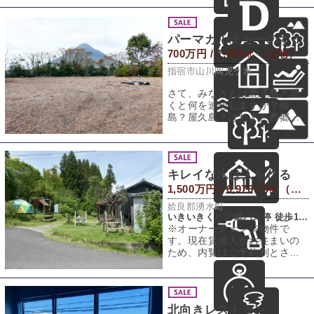
石垣と生垣で区
パーマカルチャーのすすめ
700万円 / 1,069㎡（土地）
指宿市山川岡児ケ水
さて、みなさんは鹿児島と聞
くと何を連想しますか？桜
島？屋久島？はたまた西郷さ
んって方もいると思います。
今回は鹿児島の中の
キレイな水は人を作る
1,500万円 / 6,976.73㎡（土地）
姶良郡湧水町
いきいきくりの郷バス停 徒歩13分
※オーナーチェンジ物件で
す。現在賃借人がお住まいの
ため、内覧はご予約制とさせ
ていただきます。みなさんは
「水からの伝言」を
北向きレストラン