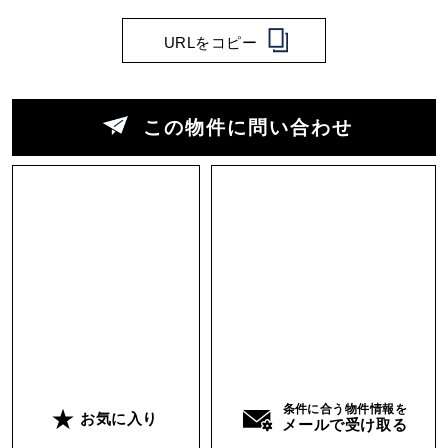
地元の人にとっても、旅人にとっても居心地のい
い町。
URLをコピー
この土地のポテンシャルは、土地の広さだけでは
ありません。
この物件に問い合わせ
アクセス、眺望、既存建物、インフラ。
それぞれが「整いすぎていない状態」で残ってい
ること。
そこがこの土地の魅力です。
宿泊施設、グランピング、
研修施設、観光と飲食の複合計画。
滞在型の旅の拠点としても良さそうです。
条件に合う物件情報を
お気に入り
思い描く未来は、人によって違うはず。
メールで受け取る