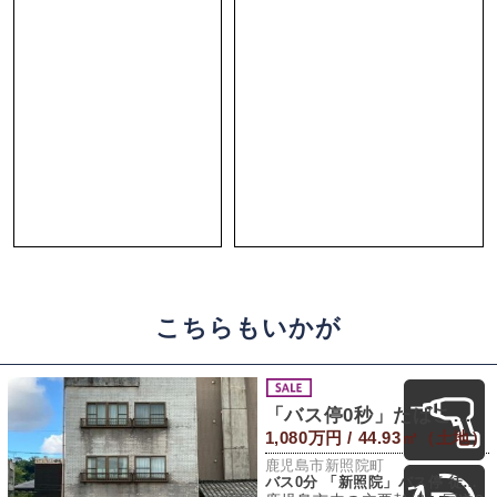
海を見て暮らすか。
海をテーマに、何かを始めるか。
この土地は、ただただ静かに待っています。
担当 ： oozono
こちらもいかが
「バス停0秒」たばこ屋ビル
1,080万円 / 44.93㎡（土地）
鹿児島市新照院町
バス0分 「新照院」バス停 徒歩0分