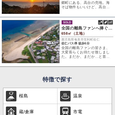
郷町にある、高台の売地。海
そば物件もいいけど、高台か
ら一望する太平洋もまた格
別。物件は龍郷町戸
全国の離島ファンへ捧ぐ、憧れの島物件vo.1
658㎡（土地）
鹿児島県奄美市笠利町佐仁
佐仁バス停 徒歩6分
全国の離島ファンの皆さま、
大変長らくお待たせ致しまし
た。まだか、まだか…と首を
長く「鹿児島R不動産」のHP
をご覧頂いてい
特徴で探す
桜島
温泉
蔵/倉庫
市電