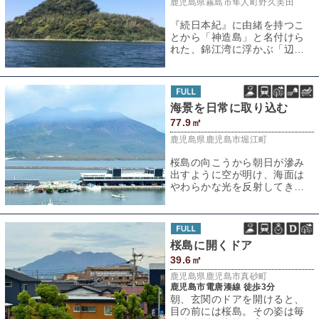
鹿児島県霧島市隼人町野久美田
『続日本紀』に由緒を持つこ
とから「神造島」と名付けら
れた、錦江湾に浮かぶ「辺田
小島」「弁天島」「沖小島
（おきこじま）」（
海景を日常に取り込む
77.9㎡
鹿児島県鹿児島市堀江町
桜島の向こうから朝日が滲み
出すように空が明け、海面は
やわらかな光を反射してきら
めきはじめる。漁船のエンジ
ン音が遠くに響き
桜島に開くドア
39.6㎡
鹿児島県鹿児島市真砂町
鹿児島市電唐湊線 徒歩3分
朝、玄関のドアを開けると、
目の前には桜島。その姿は毎