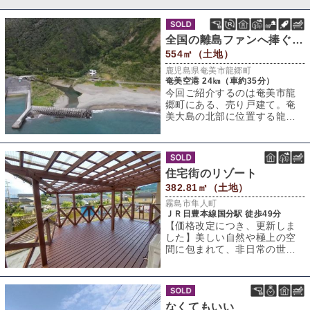
全国の離島ファンへ捧ぐ、憧れの島物件vol.2
554㎡（土地）
鹿児島県奄美市龍郷町
奄美空港 24㎞（車約35分）
今回ご紹介するのは奄美市龍
郷町にある、売り戸建て。奄
美大島の北部に位置する龍郷
町は、空港のある「笠利町」
と港のある「名瀬
住宅街のリゾート
382.81㎡（土地）
霧島市隼人町
ＪＲ日豊本線国分駅 徒歩49分
【価格改定につき、更新しま
した】美しい自然や極上の空
間に包まれて、非日常の世界
を満喫できる「リゾートステ
イ」。海外気分を
なくてもいい