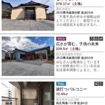
278.17㎡（土地）
霧島市国分
JR日豊本線国分駅 徒歩20分
「不要不急の外出や移動は控
えてください！」新型ウイル
スの感染拡大を防止するため
に、このようなお願いが行政
からだされること
広さが育む、子供の未来
239.5㎡（土地）
鹿児島県霧島市国分
JR日豊本線国分駅 徒歩50分
みなさんは勉強をしています
か？総務省が行っている社会
生活基本調査によると、仕事
をしている人の1日あたりの平
均勉強時間は「
波打つバルコニー
72.45㎡
鹿児島市山之口町
高見馬場バス停 徒歩4分