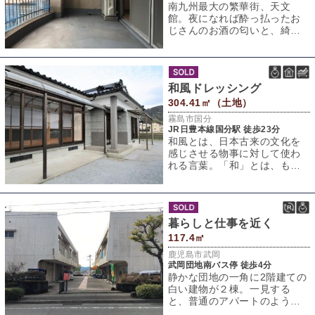
南九州最大の繁華街、天文
館。夜になれば酔っ払ったお
じさんのお酒の匂いと、綺麗
なお姉さんたちの強めの香水
の香りが漂う大人の
和風ドレッシング
304.41㎡（土地）
霧島市国分
JR日豊本線国分駅 徒歩23分
和風とは、日本古来の文化を
感じさせる物事に対して使わ
れる言葉。「和」とは、もと
もと「調和」「均衡」を指す
語であり、四季折
暮らしと仕事を近く
117.4㎡
鹿児島市武岡
武岡団地南バス停 徒歩4分
静かな団地の一角に2階建ての
白い建物が２棟。一見する
と、普通のアパートのようで
すが実はここ、店舗兼事務所