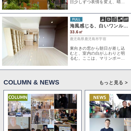
日少しずつ表情を変え、晴れ
の日にはくっきりと、曇りの
日には幻想的に、
海風感じる、白いワンルーム。
33.6㎡
鹿児島県鹿児島市宇宿
東向きの窓から朝日が差し込
むと、室内の白がふわりと明
るむ。ここは、マリンポート
鹿児島にほど近い、桜島と海
を望むワンルーム
COLUMN & NEWS
もっと見る >