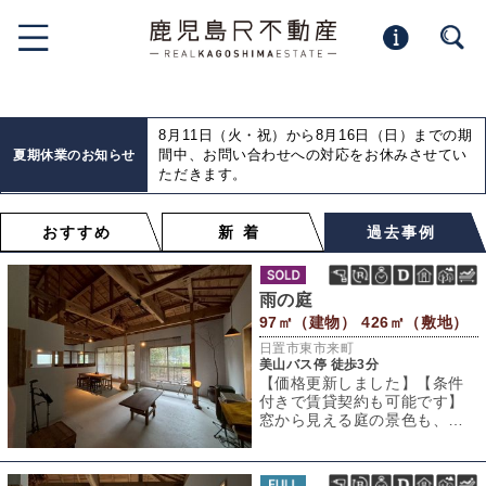
8月11日（火・祝）から8月16日（日）までの期
間中、お問い合わせへの対応をお休みさせてい
夏期休業のお知らせ
ただきます。
おすすめ
新 着
過去事例
雨の庭
97㎡（建物） 426㎡（敷地）
日置市東市来町
美山バス停 徒歩3分
【価格更新しました】【条件
付きで賃貸契約も可能です】
窓から見える庭の景色も、外
に出て見る景観も不思議なほ
ど雨が似合う平屋