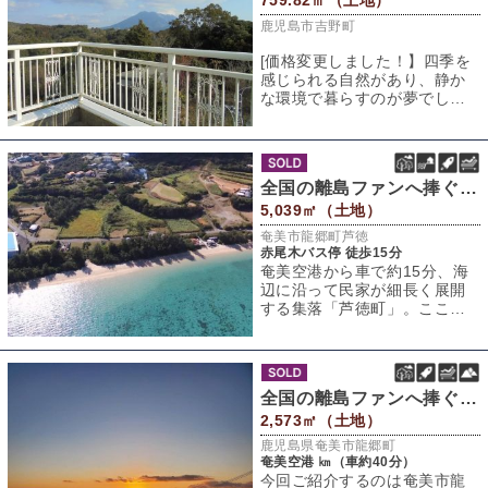
759.82㎡（土地）
鹿児島市吉野町
[価格変更しました！】四季を
感じられる自然があり、静か
な環境で暮らすのが夢でし
た！と思われる物件を比較的
好んでご紹介して
全国の離島ファンへ捧ぐ、憧れの島物件vo.3
5,039㎡（土地）
奄美市龍郷町芦徳
赤尾木バス停 徒歩15分
奄美空港から車で約15分、海
辺に沿って民家が細長く展開
する集落「芦徳町」。ここは
赤尾木湾・笠利湾・龍郷湾な
どの穏やかな湾
全国の離島ファンへ捧ぐ、憧れの島物件vol.4
2,573㎡（土地）
鹿児島県奄美市龍郷町
奄美空港 ㎞（車約40分）
今回ご紹介するのは奄美市龍