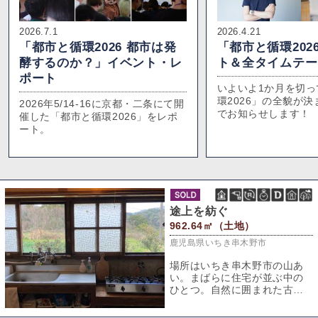
2026.7.1
2026.4.21
「都市と循環2026 都市は発
「都市と循環202
酵するのか？」イベント・レ
ト＆全タイムテー
ポート
いよいよ1か月を切っ
環2026」の全貌が
2026年5/14-16に京都・二条にて開
でお知らせします！
催した「都市と循環2026」をレポ
ート。
途上を紡ぐ
962.64㎡（土地）
鹿児島県いちき串木野市
場所はいちき串木野市の山あ
い。まばらに住宅が並ぶ中の
ひとつ。自然に囲まれた古民
家をご紹介いたします。ま
ず、敷地に入って目