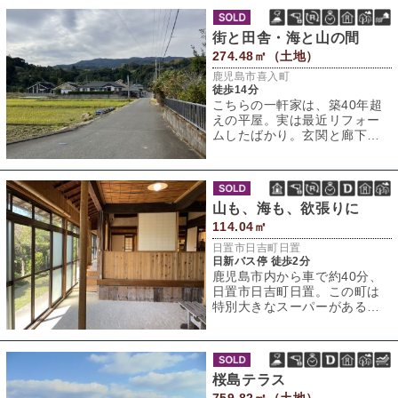
街と田舎・海と山の間
274.48㎡（土地）
鹿児島市喜入町
徒歩14分
こちらの一軒家は、築40年超
えの平屋。実は最近リフォー
ムしたばかり。玄関と廊下
は、床に無垢のサクラ材を使
用。しかも、オー
山も、海も、欲張りに
114.04㎡
日置市日吉町日置
日新バス停 徒歩2分
鹿児島市内から車で約40分、
日置市日吉町日置。この町は
特別大きなスーパーがあるわ
けでもなく、お世辞にも交通
の便が良いとは
桜島テラス