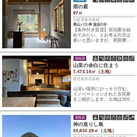
雨の庭
97㎡
日置市東市来町
美山バス停 徒歩3分
【条件付き賃貸】宿泊業を始
めてみたい、とお考えの方は
多いと思いますが、初期費用
で大きなお金が必要だと大
変。そんな方にはぴ
山里の余白に住まう
7,473.16㎡（土地）
鹿児島市石谷町
山深い場所にひっそり佇む、
リノベーションされた古民家
をご紹介します。土地は2000
坪以上。隣接する建物はほと
んどなく、自
神の造りし島
53,832.28㎡（土地）